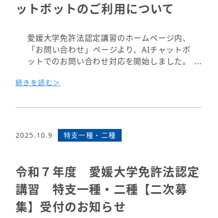
ットボットのご利用について
愛媛大学免許法認定講習のホームページ内、
「お問い合わせ」ページより、AIチャットボ
ットでのお問い合わせ対応を開始しました。
続きを読む＞
次のURLが、愛媛大学免許法認定講習のホー
ムページの「お問い合わせ」です。右下にあ
る笑顔のアイコンがAIチャットボットです。
https://ninteikoshu.ed.ehime-
u.ac.jp/contact/
2025.10.9
特支一種・二種
事務局にお問い合わせされる場合について、
まずはAIチャットボットをご利用ください。
令和７年度 愛媛大学免許法認定
講習 特支一種・二種【二次募
集】受付のお知らせ