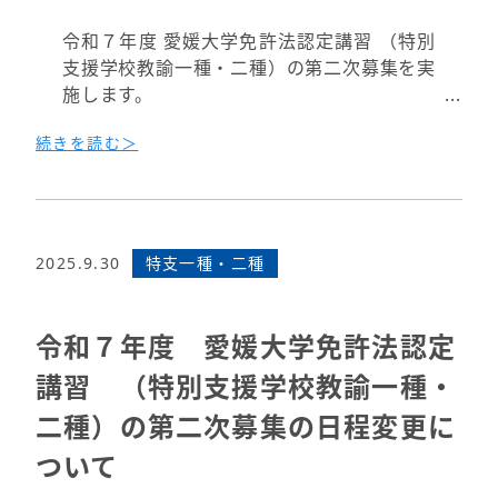
令和７年度 愛媛大学免許法認定講習 （特別
支援学校教諭一種・二種）の第二次募集を実
施します。
続きを読む＞
募集期間 : 10月8日（水）10：00 ～ 11月4
日（火）16：00
申し込みの具体的手続きは、本HPにある実
施要項、およびPeatixのサイトにある二次
2025.9.30
特支一種・二種
募集の説明をご覧ください。
ただし、二次募集での受講者対象の動画視聴
期限等の変更はありません。
令和７年度 愛媛大学免許法認定
講習 （特別支援学校教諭一種・
ご了承の上、受講希望の方はお早めにお申し
込みください。
二種）の第二次募集の日程変更に
ついて